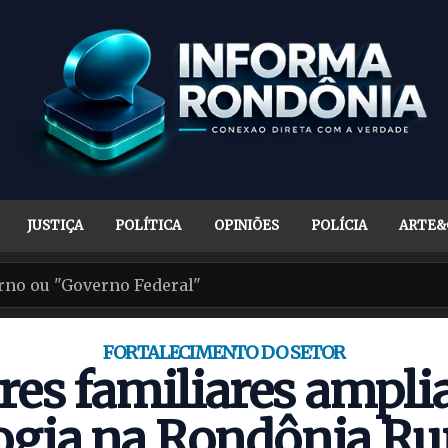
JUSTIÇA
POLÍTICA
OPINIÕES
POLÍCIA
ARTE&
FORTALECIMENTO DO SETOR
res familiares ampl
logia na Rondônia Ru