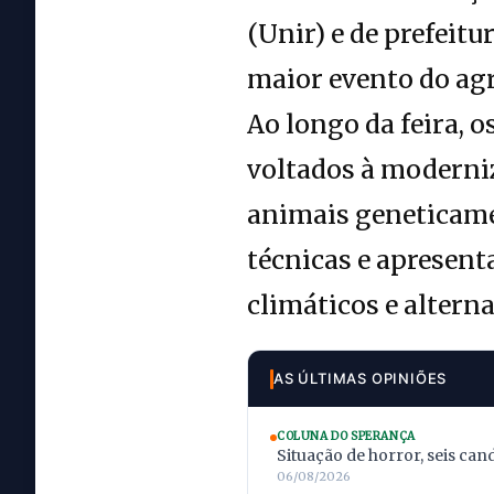
(Unir) e de prefeit
maior evento do ag
Ao longo da feira, 
voltados à moderniz
animais geneticame
técnicas e apresent
climáticos e altern
AS ÚLTIMAS OPINIÕES
COLUNA DO SPERANÇA
Situação de horror, seis can
06/08/2026