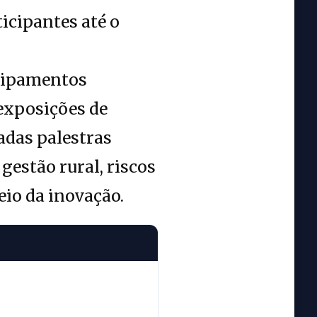
icipantes até o
quipamentos
 exposições de
das palestras
gestão rural, riscos
eio da inovação.