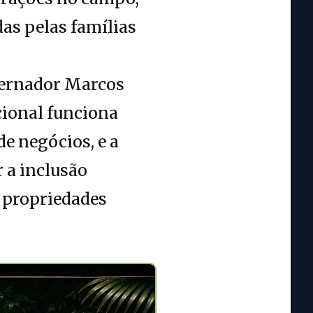
das pelas famílias
vernador Marcos
cional funciona
e negócios, e a
 a inclusão
s propriedades