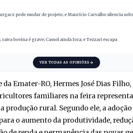
Gurgacz pode mudar de projeto; e Maurício Carvalho silencia sob
 raiva bovina é grave; Cassol ainda fora; e Tezzari escapa
VER TODAS AS OPINIÕES
e da Emater-RO, Hermes José Dias Filho,
ricultores familiares na feira represen
a produção rural. Segundo ele, a adoção
para o aumento da produtividade, reduç
ção de renda e permanência das novas g