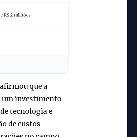
re R$ 2 milhões
 afirmou que a
ta um investimento
 de tecnologia e
ão de custos
erações no campo,