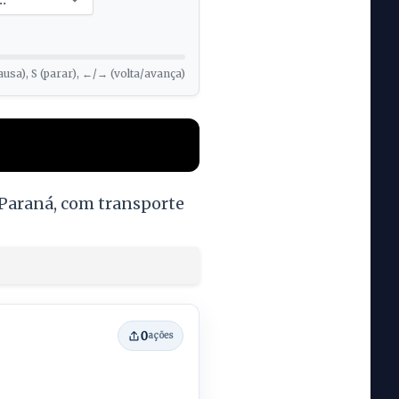
ausa), S (parar), ←/→ (volta/avança)
i-Paraná, com transporte
0
ações