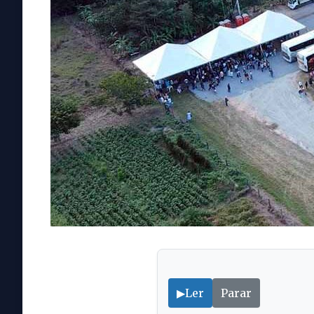
▶
Ler
Parar