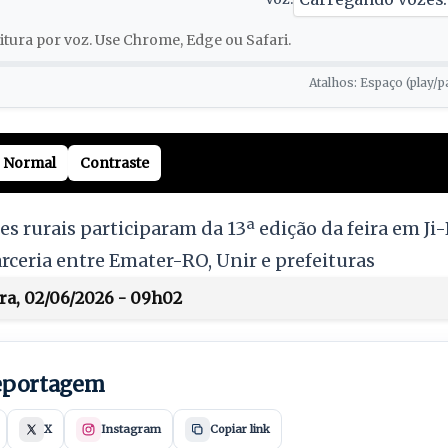
tura por voz. Use Chrome, Edge ou Safari.
Atalhos: Espaço (play/p
Normal
Contraste
es rurais participaram da 13ª edição da feira em J
rceria entre Emater-RO, Unir e prefeituras
ira, 02/06/2026 - 09h02
reportagem
X
Instagram
Copiar link