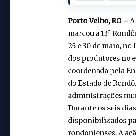
Porto Velho, RO –
A 
marcou a 13ª Rondôn
25 e 30 de maio, no
dos produtores no e
coordenada pela Ent
do Estado de Rondôn
administrações mun
Durante os seis di
disponibilizados pa
rondonienses. A aç