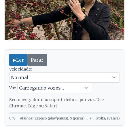
▶
Ler
Parar
Velocidade:
Voz:
Seu navegador não suporta leitura por voz. Use
Chrome, Edge ou Safari.
0%
Atalhos: Espaço (play/pausa), S (parar), ←/→ (volta/avança)