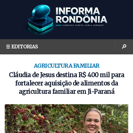
S
k
i
p
t
o
🔎
☰ EDITORIAS
c
o
n
AGRICULTURA FAMILIAR
t
Cláudia de Jesus destina R$ 400 mil para
e
fortalecer aquisição de alimentos da
n
agricultura familiar em Ji-Paraná
t