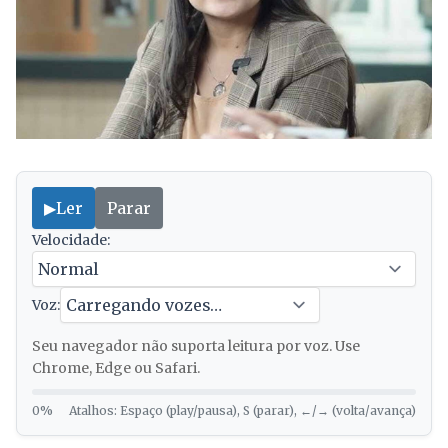
▶
Ler
Parar
Velocidade:
Voz:
Seu navegador não suporta leitura por voz. Use
Chrome, Edge ou Safari.
0%
Atalhos: Espaço (play/pausa), S (parar), ←/→ (volta/avança)