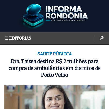
S
k
i
p
t
o
🔎
☰ EDITORIAS
c
o
n
SAÚDE PÚBLICA
t
Dra. Taíssa destina R$ 2 milhões para
e
compra de ambulâncias em distritos de
n
Porto Velho
t