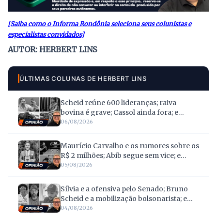
[Saiba como o Informa Rondônia seleciona seus colunistas e
especialistas convidados]
AUTOR: HERBERT LINS
ÚLTIMAS COLUNAS DE HERBERT LINS
Scheid reúne 600 lideranças; raiva
bovina é grave; Cassol ainda fora; e
Tezzari escapa
06/08/2026
Maurício Carvalho e os rumores sobre os
R$ 2 milhões; Abib segue sem vice; e
Samuel articula rearranjo com o PDT
05/08/2026
Sílvia e a ofensiva pelo Senado; Bruno
Scheid e a mobilização bolsonarista; e
Follador e a quebra de confiança com
04/08/2026