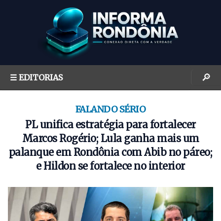
S
k
i
p
t
o
🔎
☰ EDITORIAS
c
o
n
FALANDO SÉRIO
t
PL unifica estratégia para fortalecer
e
Marcos Rogério; Lula ganha mais um
n
palanque em Rondônia com Abib no páreo;
t
e Hildon se fortalece no interior