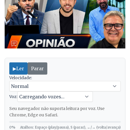
▶
Ler
Parar
Velocidade:
Voz:
Seu navegador não suporta leitura por voz. Use
Chrome, Edge ou Safari.
0%
Atalhos: Espaço (play/pausa), S (parar), ←/→ (volta/avança)