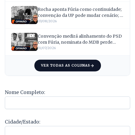
Van Hattem
Rocha aponta Fúria como continuidade;
convenção da UP pode mudar cenário; e
caravanas mostram força
03/08/2026
Convenção medirá alinhamento do PSD
com Fúria, nominata do MDB perde
força e vaidade leva Confúcio ao recuo
31/07/2026
VER TODAS AS COLUNAS
Nome Completo:
Cidade/Estado: