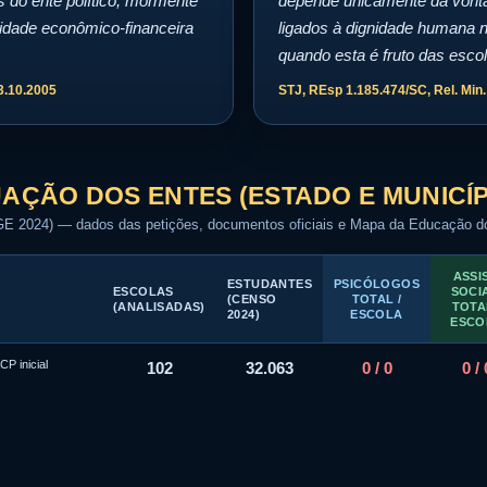
s do ente político, mormente
depende unicamente da vontad
idade econômico-financeira
ligados à dignidade humana 
quando esta é fruto das escol
3.10.2005
STJ, REsp 1.185.474/SC, Rel. Min
UAÇÃO DOS ENTES (ESTADO E MUNICÍP
GE 2024) — dados das petições, documentos oficiais e Mapa da Educação 
ASSIS
ESTUDANTES
PSICÓLOGOS
ESCOLAS
SOCI
(CENSO
TOTAL /
(ANALISADAS)
TOTA
2024)
ESCOLA
ESCO
P inicial
102
32.063
0 / 0
0 / 