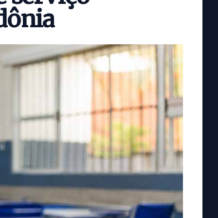
dônia