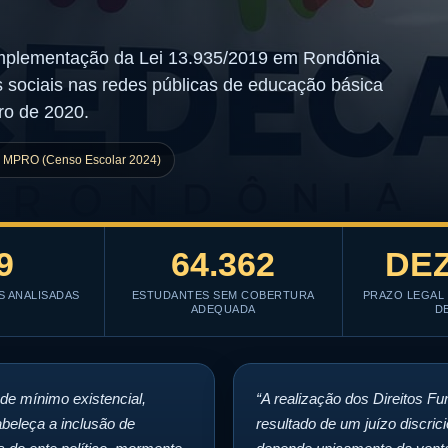
implementação da Lei 13.935/2019 em Rondônia
 sociais nas redes públicas de educação básica
ro de 2020.
o MPRO (Censo Escolar 2024)
9
64.362
DEZ
S ANALISADAS
ESTUDANTES SEM COBERTURA
PRAZO LEGAL 
ADEQUADA
D
 de mínimo existencial,
“A realização dos Direitos F
tabeleça a inclusão de
resultado de um juízo discr