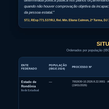
determinada política pública nos planos orçamentário
quando não houver comprovação objetiva da incapac
da pessoa estatal.”
STJ, REsp 771.537/RJ, Rel. Min. Eliana Calmon, 2ª Turma, DJ 
SIT
Ordenados por população (IB
ENTE
POPULAÇÃO
PROCESSO Nº
FEDERADO
(IBGE 2024)
7002630-10.2026.8.22.0001 · AC
Estado de
—
(19/01/2026)
Rondônia
Rede Estadual