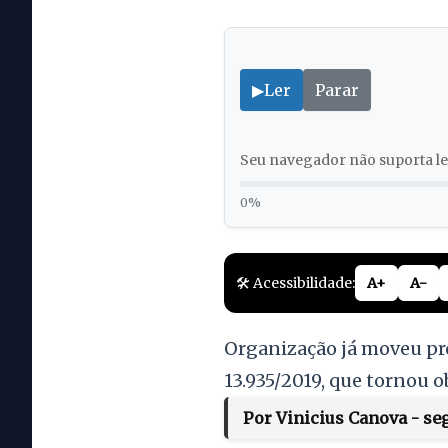
▶
Ler
Parar
Seu navegador não suporta lei
0%
🛠️ Acessibilidade:
A+
A-
Organização já moveu pro
13.935/2019, que tornou o
Por Vinicius Canova - seg