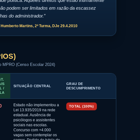
e política. Aqueles direitos que estão intimamente
não podem ser limitados em razão da escassez
has do administrador.”
. Humberto Martins, 2ª Turma, DJe 29.4.2010
IOS)
do MPRO (Censo Escolar 2024)
T.
AIS
GRAU DE
SITUAÇÃO CENTRAL
L /
DESCUMPRIMENTO
LA
0
Estado não implementou a
TOTAL (100%)
Lei 13.935/2019 na rede
estadual. Ausência de
psicólogos e assistentes
sociais nas escolas.
Concurso com +4.000
vagas sem contemplar os