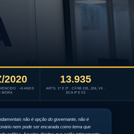
/2020
13.935
VENCIDO · +5 ANOS
ARTS. 1º E 2º · CF/88 205, 206, VII ·
E MORA
ECA 4º E 53
undamentais não é opção do governante, não é
icionário nem pode ser encarada como tema que