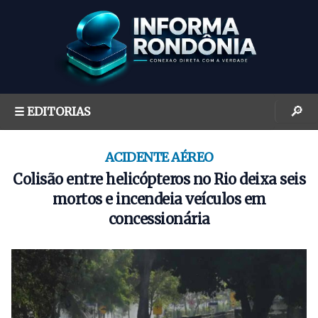
S
k
i
p
t
o
🔎
☰ EDITORIAS
c
o
n
ACIDENTE AÉREO
t
Colisão entre helicópteros no Rio deixa seis
e
mortos e incendeia veículos em
n
concessionária
t