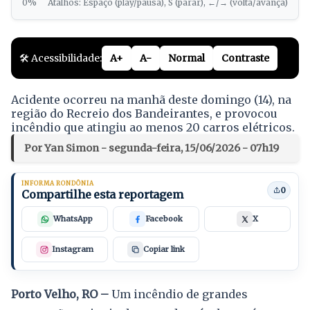
0%
Atalhos: Espaço (play/pausa), S (parar), ←/→ (volta/avança)
🛠️ Acessibilidade:
A+
A-
Normal
Contraste
Acidente ocorreu na manhã deste domingo (14), na
região do Recreio dos Bandeirantes, e provocou
incêndio que atingiu ao menos 20 carros elétricos.
Por Yan Simon - segunda-feira, 15/06/2026 - 07h19
INFORMA RONDÔNIA
0
Compartilhe esta reportagem
WhatsApp
Facebook
X
Instagram
Copiar link
Porto Velho, RO –
Um incêndio de grandes