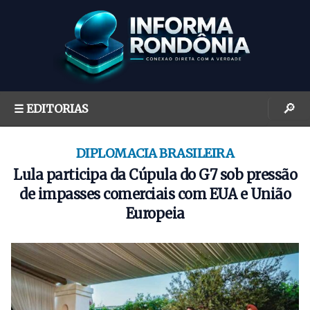
S
k
i
p
t
o
🔎
☰ EDITORIAS
c
o
n
DIPLOMACIA BRASILEIRA
t
Lula participa da Cúpula do G7 sob pressão
e
de impasses comerciais com EUA e União
n
Europeia
t