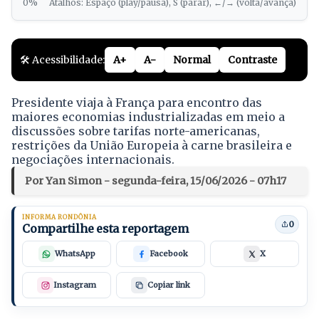
0%
Atalhos: Espaço (play/pausa), S (parar), ←/→ (volta/avança)
🛠️ Acessibilidade:
A+
A-
Normal
Contraste
Presidente viaja à França para encontro das
maiores economias industrializadas em meio a
discussões sobre tarifas norte-americanas,
restrições da União Europeia à carne brasileira e
negociações internacionais.
Por Yan Simon - segunda-feira, 15/06/2026 - 07h17
INFORMA RONDÔNIA
0
Compartilhe esta reportagem
WhatsApp
Facebook
X
Instagram
Copiar link