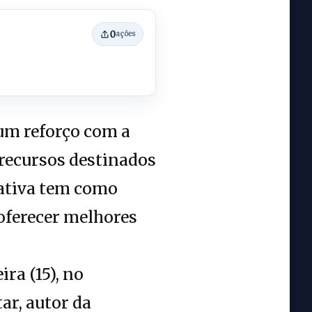
0
ações
 um reforço com a
 recursos destinados
iativa tem como
 oferecer melhores
ra (15), no
ar, autor da