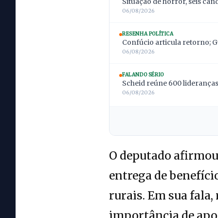
Situação de horror, seis can
06/08/2026
RESENHA POLÍTICA
Confúcio articula retorno; 
06/08/2026
FALANDO SÉRIO
Scheid reúne 600 lideranças;
06/08/2026
O deputado afirmou 
entrega de benefíci
rurais. Em sua fala
importância de apoi