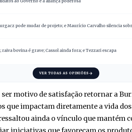
didatos ao Governo e a aliança poderosa
Gurgacz pode mudar de projeto; e Maurício Carvalho silencia sob
 raiva bovina é grave; Cassol ainda fora; e Tezzari escapa
VER TODAS AS OPINIÕES
ser motivo de satisfação retornar a Bu
os que impactam diretamente a vida dos
, ressaltou ainda o vínculo que mantém c
ar iniciativas que favoreçam os produto