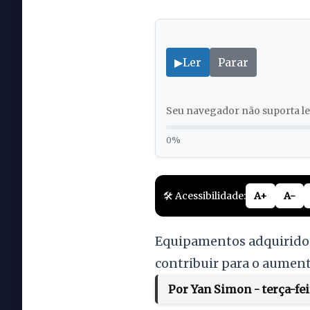
▶
Ler
Parar
Seu navegador não suporta lei
0%
🛠️ Acessibilidade:
A+
A-
Equipamentos adquiridos
contribuir para o aumen
Por Yan Simon - terça-fei