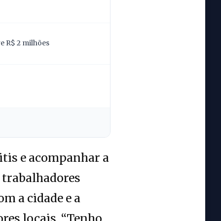
re R$ 2 milhões
ritis e acompanhar a
 trabalhadores
om a cidade e a
res locais. “Tenho