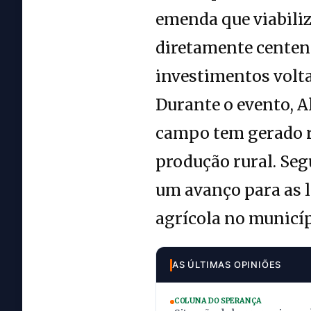
emenda que viabiliz
diretamente centena
investimentos volta
Durante o evento, A
campo tem gerado r
produção rural. Seg
um avanço para as l
agrícola no municíp
AS ÚLTIMAS OPINIÕES
COLUNA DO SPERANÇA