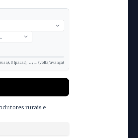
ausa), S (parar), ←/→ (volta/avança)
dutores rurais e