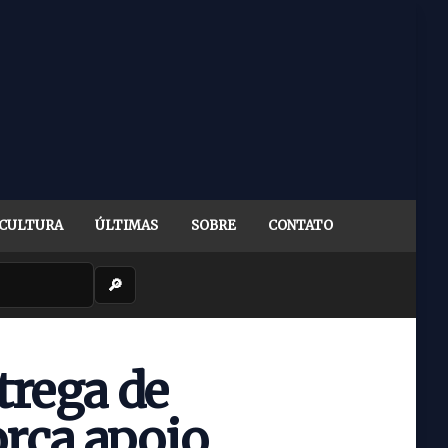
CULTURA
ÚLTIMAS
SOBRE
CONTATO
🔎
rega de
orça apoio