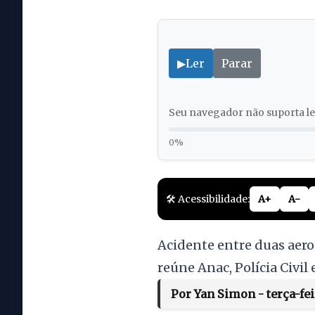
▶
Ler
Parar
Seu navegador não suporta lei
0%
🛠️ Acessibilidade:
A+
A-
Acidente entre duas aero
reúne Anac, Polícia Civil 
Por Yan Simon - terça-fei