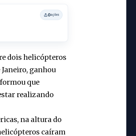
0
ações
re dois helicópteros
 Janeiro, ganhou
informou que
estar realizando
icas, na altura do
helicópteros caíram