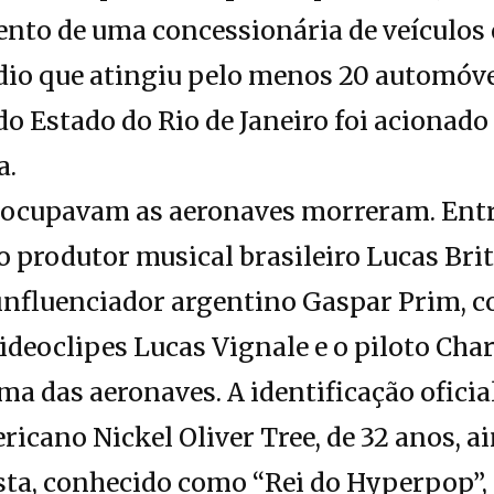
nto de uma concessionária de veículos 
io que atingiu pelo menos 20 automóve
o Estado do Rio de Janeiro foi acionado
a.
 ocupavam as aeronaves morreram. Entre
o produtor musical brasileiro Lucas Brit
 influenciador argentino Gaspar Prim, 
videoclipes Lucas Vignale e o piloto Char
a das aeronaves. A identificação oficial
icano Nickel Oliver Tree, de 32 anos, a
sta, conhecido como “Rei do Hyperpop”, 