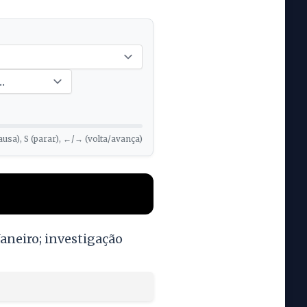
ausa), S (parar), ←/→ (volta/avança)
aneiro; investigação