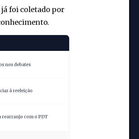
á foi coletado por
econhecimento.
os nos debates
iar à reeleição
la rearranjo com o PDT