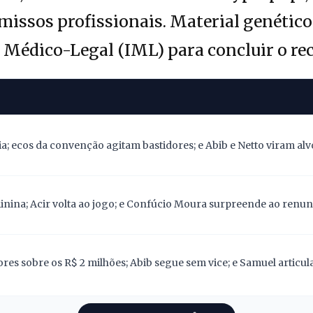
sos profissionais. Material genético j
o Médico-Legal (IML) para concluir o r
; ecos da convenção agitam bastidores; e Abib e Netto viram alv
nina; Acir volta ao jogo; e Confúcio Moura surpreende ao renunc
res sobre os R$ 2 milhões; Abib segue sem vice; e Samuel articu