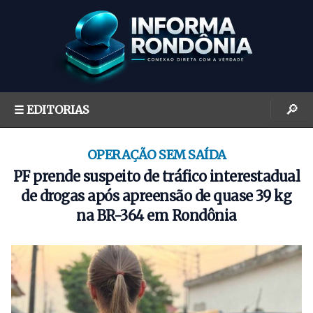
S
k
i
p
t
o
🔎
☰ EDITORIAS
c
o
n
OPERAÇÃO SEM SAÍDA
t
PF prende suspeito de tráfico interestadual
e
de drogas após apreensão de quase 39 kg
n
na BR-364 em Rondônia
t