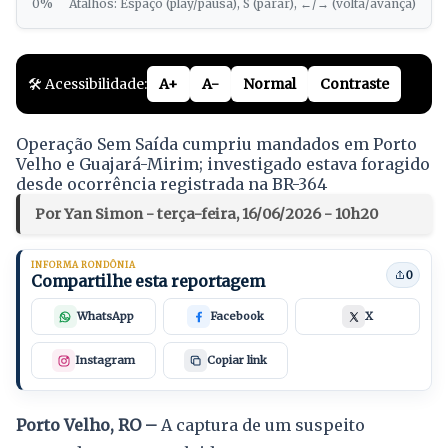
0%
Atalhos: Espaço (play/pausa), S (parar), ←/→ (volta/avança)
🛠️ Acessibilidade:
A+
A-
Normal
Contraste
Operação Sem Saída cumpriu mandados em Porto
Velho e Guajará-Mirim; investigado estava foragido
desde ocorrência registrada na BR-364
Por Yan Simon - terça-feira, 16/06/2026 - 10h20
INFORMA RONDÔNIA
0
Compartilhe esta reportagem
WhatsApp
Facebook
X
Instagram
Copiar link
Porto Velho, RO –
A captura de um suspeito