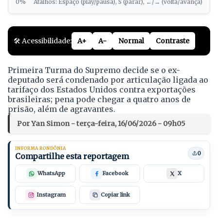
0%
Atalhos: Espaço (play/pausa), S (parar), ←/→ (volta/avança)
🛠️ Acessibilidade:
A+
A-
Normal
Contraste
Primeira Turma do Supremo decide se o ex-
deputado será condenado por articulação ligada ao
tarifaço dos Estados Unidos contra exportações
brasileiras; pena pode chegar a quatro anos de
prisão, além de agravantes.
Por Yan Simon - terça-feira, 16/06/2026 - 09h05
INFORMA RONDÔNIA
0
Compartilhe esta reportagem
WhatsApp
Facebook
X
Instagram
Copiar link