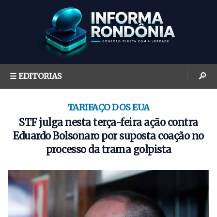
S
k
i
p
t
o
🔎
☰ EDITORIAS
c
o
n
TARIFAÇO DOS EUA
t
STF julga nesta terça-feira ação contra
e
Eduardo Bolsonaro por suposta coação no
n
processo da trama golpista
t