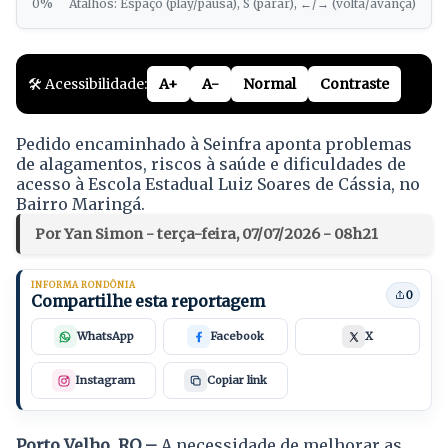
0%
Atalhos: Espaço (play/pausa), S (parar), ←/→ (volta/avança)
🛠️ Acessibilidade:
A+
A-
Normal
Contraste
Pedido encaminhado à Seinfra aponta problemas
de alagamentos, riscos à saúde e dificuldades de
acesso à Escola Estadual Luiz Soares de Cássia, no
Bairro Maringá.
Por Yan Simon - terça-feira, 07/07/2026 - 08h21
INFORMA RONDÔNIA
0
Compartilhe esta reportagem
WhatsApp
Facebook
X
Instagram
Copiar link
Porto Velho, RO –
A necessidade de melhorar as