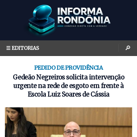
S
k
i
p
t
o
🔎
☰ EDITORIAS
c
o
n
PEDIDO DE PROVIDÊNCIA
t
Gedeão Negreiros solicita intervenção
e
urgente na rede de esgoto em frente à
n
Escola Luiz Soares de Cássia
t