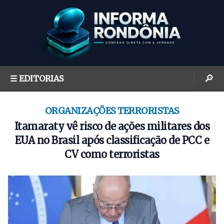
S
k
i
p
t
o
🔎
☰ EDITORIAS
c
o
n
ORGANIZAÇÕES TERRORISTAS
t
Itamaraty vê risco de ações militares dos
e
EUA no Brasil após classificação de PCC e
n
CV como terroristas
t