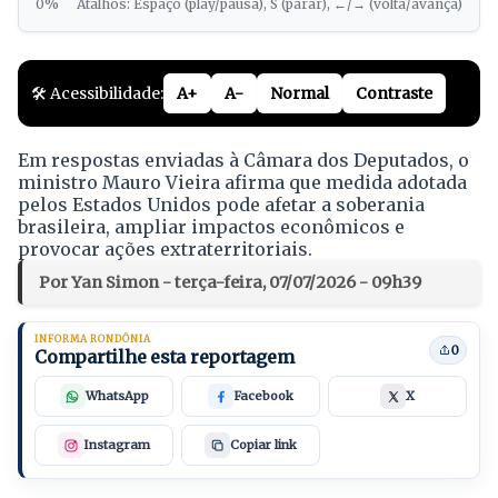
0%
Atalhos: Espaço (play/pausa), S (parar), ←/→ (volta/avança)
🛠️ Acessibilidade:
A+
A-
Normal
Contraste
Em respostas enviadas à Câmara dos Deputados, o
ministro Mauro Vieira afirma que medida adotada
pelos Estados Unidos pode afetar a soberania
brasileira, ampliar impactos econômicos e
provocar ações extraterritoriais.
Por Yan Simon - terça-feira, 07/07/2026 - 09h39
INFORMA RONDÔNIA
0
Compartilhe esta reportagem
WhatsApp
Facebook
X
Instagram
Copiar link