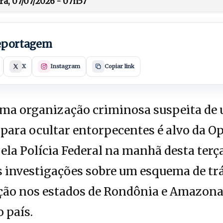
ra, 07/07/2026 - 07h57
reportagem
X
Instagram
Copiar link
a organização criminosa suspeita de u
para ocultar entorpecentes é alvo da O
ela Polícia Federal na manhã desta terça-
 investigações sobre um esquema de trá
ção nos estados de Rondônia e Amazona
 país.