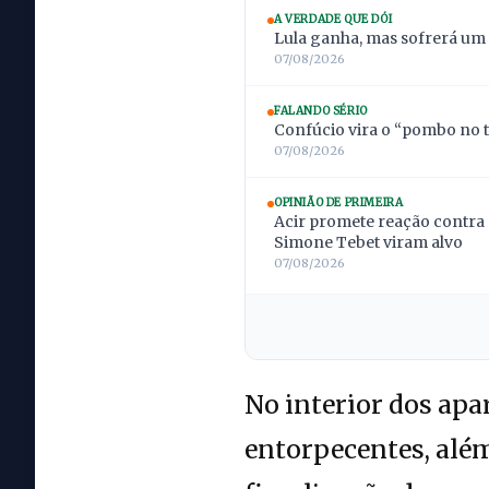
A VERDADE QUE DÓI
Lula ganha, mas sofrerá um
07/08/2026
FALANDO SÉRIO
Confúcio vira o “pombo no t
07/08/2026
OPINIÃO DE PRIMEIRA
Acir promete reação contra 
Simone Tebet viram alvo
07/08/2026
No interior dos ap
entorpecentes, além