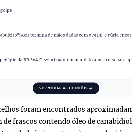
 golpe
abuleiro”; Acir termina de mãos dadas com o MDB; e Fúria encara
pedágio da BR-364; Tezzari mantém mandato após troca para apoi
VER TODAS AS OPINIÕES
arelhos foram encontrados aproximadame
 de frascos contendo óleo de canabidiol