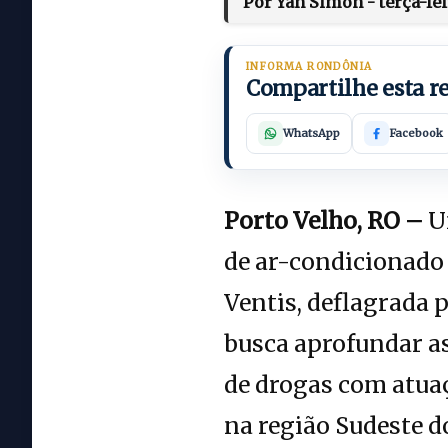
Por Yan Simon - terça-fei
INFORMA RONDÔNIA
Compartilhe esta 
WhatsApp
Facebook
Porto Velho, RO –
Um
de ar-condicionado 
Ventis, deflagrada p
busca aprofundar as
de drogas com atua
na região Sudeste do