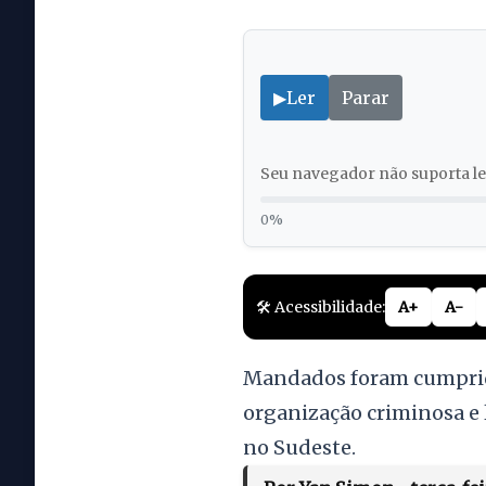
▶
Ler
Parar
Seu navegador não suporta lei
0%
🛠️ Acessibilidade:
A+
A-
Mandados foram cumprido
organização criminosa e
no Sudeste.