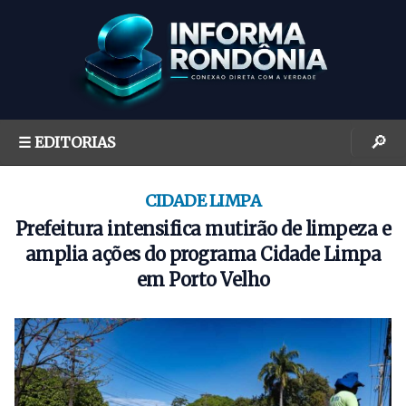
S
k
i
p
t
o
🔎
☰ EDITORIAS
c
o
n
CIDADE LIMPA
t
Prefeitura intensifica mutirão de limpeza e
e
amplia ações do programa Cidade Limpa
n
em Porto Velho
t