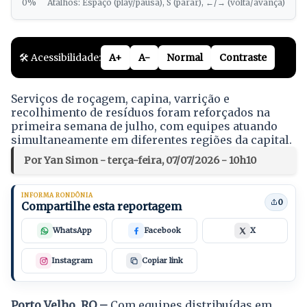
0%
Atalhos: Espaço (play/pausa), S (parar), ←/→ (volta/avança)
🛠️ Acessibilidade:
A+
A-
Normal
Contraste
Serviços de roçagem, capina, varrição e
recolhimento de resíduos foram reforçados na
primeira semana de julho, com equipes atuando
simultaneamente em diferentes regiões da capital.
Por Yan Simon - terça-feira, 07/07/2026 - 10h10
INFORMA RONDÔNIA
0
Compartilhe esta reportagem
WhatsApp
Facebook
X
Instagram
Copiar link
Porto Velho, RO –
Com equipes distribuídas em