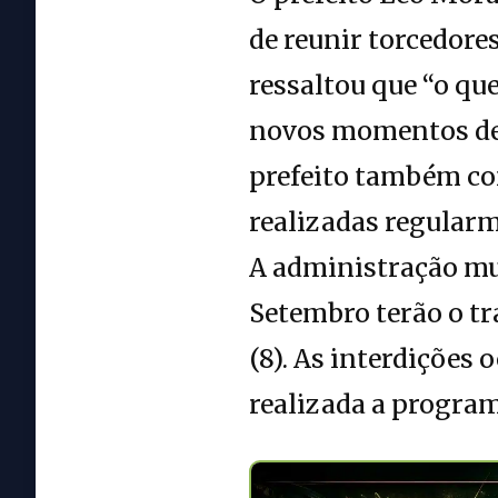
de reunir torcedore
ressaltou que “o qu
novos momentos de e
prefeito também con
realizadas regularm
A administração mun
Setembro terão o trá
(8). As interdições
realizada a program