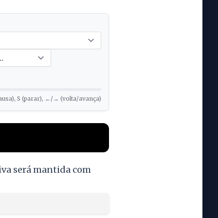
ausa), S (parar), ←/→ (volta/avança)
tiva será mantida com