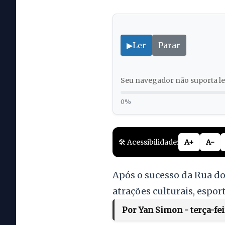
▶
Ler
Parar
Seu navegador não suporta lei
0%
🛠️ Acessibilidade:
A+
A-
Após o sucesso da Rua d
atrações culturais, esport
Por Yan Simon - terça-fei