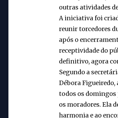
outras atividades d
A iniciativa foi cri
reunir torcedores d
após o encerramento
receptividade do p
definitivo, agora c
Segundo a secretári
Débora Figueiredo,
todos os domingos p
os moradores. Ela d
harmonia e ao enco