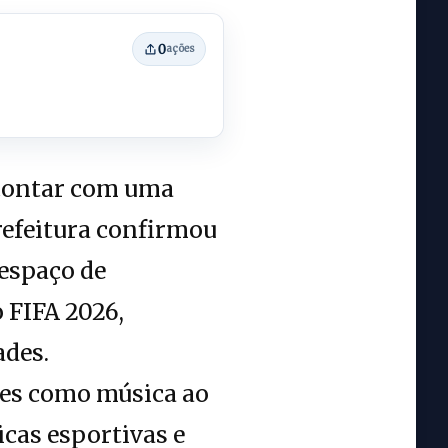
0
ações
 contar com uma
efeitura confirmou
 espaço de
 FIFA 2026,
ades.
ões como música ao
icas esportivas e