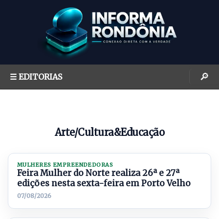
S
k
i
p
t
o
🔎
☰ EDITORIAS
c
o
n
t
Arte/Cultura&Educação
e
n
t
MULHERES EMPREENDEDORAS
Feira Mulher do Norte realiza 26ª e 27ª
edições nesta sexta-feira em Porto Velho
07/08/2026