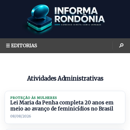
S
k
i
p
t
o
🔎
☰ EDITORIAS
c
o
n
t
Atividades Administrativas
e
n
t
PROTEÇÃO ÀS MULHERES
Lei Maria da Penha completa 20 anos em
meio ao avanço de feminicídios no Brasil
08/08/2026