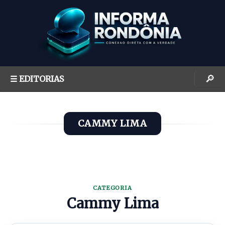
S
k
i
p
t
o
🔎
☰ EDITORIAS
c
o
n
CAMMY LIMA
t
e
n
t
CATEGORIA
Cammy Lima