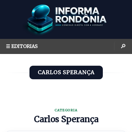
S
k
i
p
t
o
🔎
☰ EDITORIAS
c
o
n
CARLOS SPERANÇA
t
e
n
t
CATEGORIA
Carlos Sperança