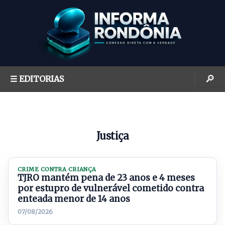
S
k
i
p
t
o
🔎
☰ EDITORIAS
c
o
n
t
Justiça
e
n
t
CRIME CONTRA CRIANÇA
TJRO mantém pena de 23 anos e 4 meses
por estupro de vulnerável cometido contra
enteada menor de 14 anos
07/08/2026