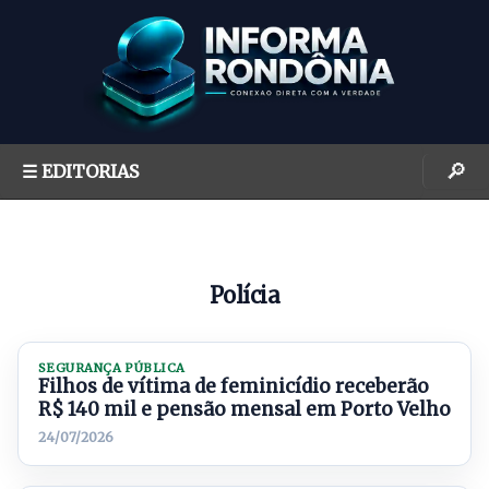
S
k
i
p
t
o
🔎
☰ EDITORIAS
c
o
n
t
Polícia
e
n
t
SEGURANÇA PÚBLICA
Filhos de vítima de feminicídio receberão
R$ 140 mil e pensão mensal em Porto Velho
24/07/2026