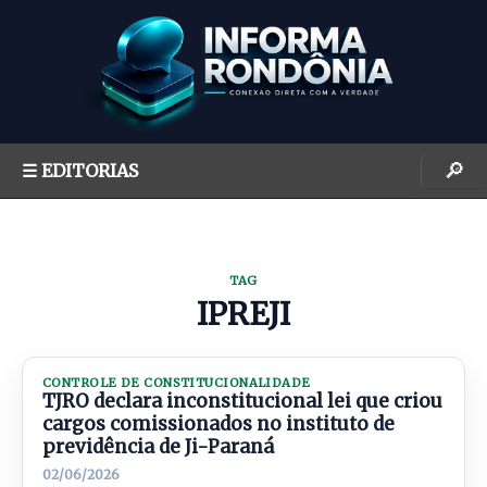
S
k
i
p
t
o
🔎
☰ EDITORIAS
c
o
n
t
TAG
e
IPREJI
n
t
CONTROLE DE CONSTITUCIONALIDADE
TJRO declara inconstitucional lei que criou
cargos comissionados no instituto de
previdência de Ji-Paraná
02/06/2026