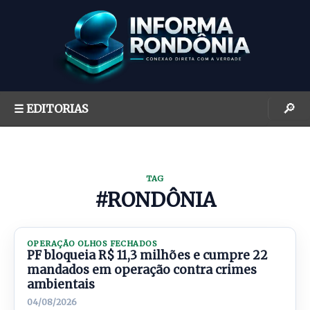
S
k
i
p
t
o
🔎
☰ EDITORIAS
c
o
n
t
TAG
e
#RONDÔNIA
n
t
OPERAÇÃO OLHOS FECHADOS
PF bloqueia R$ 11,3 milhões e cumpre 22
mandados em operação contra crimes
ambientais
04/08/2026