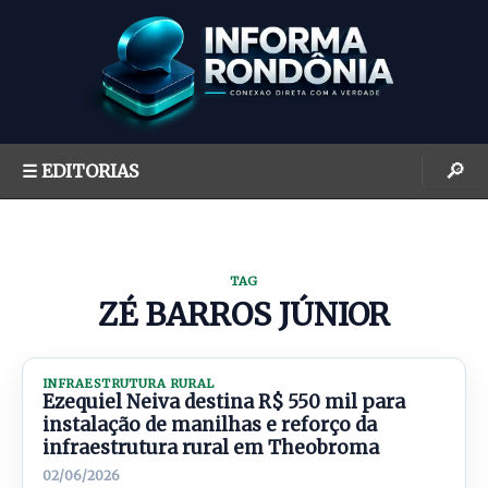
S
k
i
p
t
o
🔎
☰ EDITORIAS
c
o
n
t
TAG
e
ZÉ BARROS JÚNIOR
n
t
INFRAESTRUTURA RURAL
Ezequiel Neiva destina R$ 550 mil para
instalação de manilhas e reforço da
infraestrutura rural em Theobroma
02/06/2026