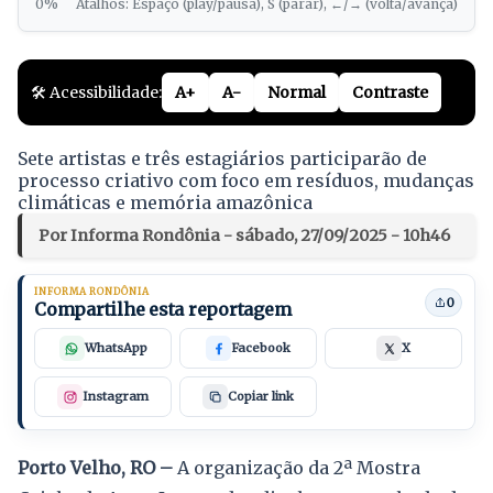
0%
Atalhos: Espaço (play/pausa), S (parar), ←/→ (volta/avança)
🛠️ Acessibilidade:
A+
A-
Normal
Contraste
Sete artistas e três estagiários participarão de
processo criativo com foco em resíduos, mudanças
climáticas e memória amazônica
Por Informa Rondônia - sábado, 27/09/2025 - 10h46
INFORMA RONDÔNIA
0
Compartilhe esta reportagem
WhatsApp
Facebook
X
Instagram
Copiar link
Porto Velho, RO –
A organização da 2ª Mostra