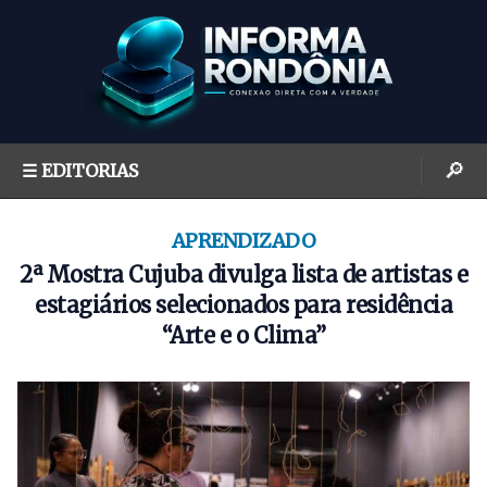
S
k
i
p
t
o
🔎
☰ EDITORIAS
c
o
n
APRENDIZADO
t
2ª Mostra Cujuba divulga lista de artistas e
e
estagiários selecionados para residência
n
“Arte e o Clima”
t