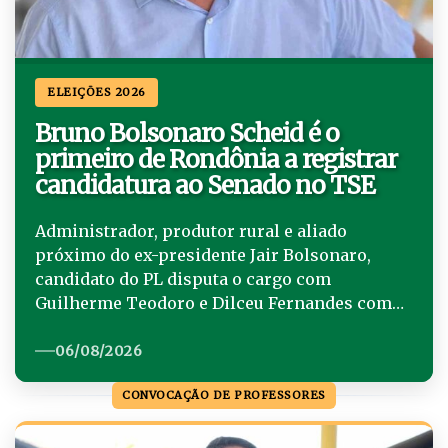
ELEIÇÕES 2026
Bruno Bolsonaro Scheid é o
primeiro de Rondônia a registrar
candidatura ao Senado no TSE
Administrador, produtor rural e aliado
próximo do ex-presidente Jair Bolsonaro,
candidato do PL disputa o cargo com
Guilherme Teodoro e Dilceu Fernandes como
suplentes. Plataforma reúne defesa da
liberdade, do agronegócio, da propriedade
06/08/2026
privada, da segurança jurídica, da anistia
CONVOCAÇÃO DE PROFESSORES
relacionada ao 8 de janeiro e do equilíbrio
entre os Poderes.