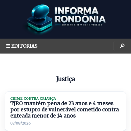
S
k
i
p
t
o
🔎
☰ EDITORIAS
c
o
n
t
Justiça
e
n
t
CRIME CONTRA CRIANÇA
TJRO mantém pena de 23 anos e 4 meses
por estupro de vulnerável cometido contra
enteada menor de 14 anos
07/08/2026