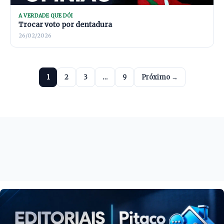
A VERDADE QUE DÓI
Trocar voto por dentadura
26/02/2026
1
2
3
…
9
Próximo →