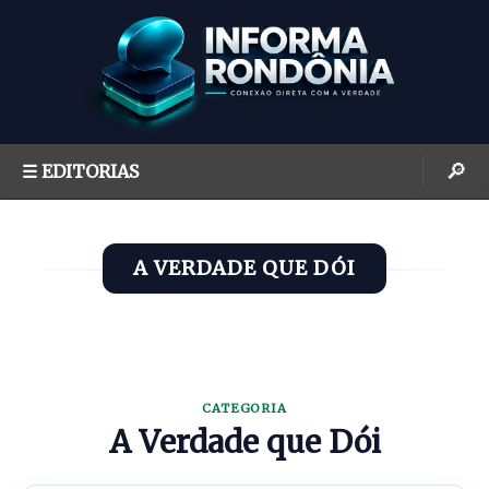
S
k
i
p
t
o
🔎
☰ EDITORIAS
c
o
n
A VERDADE QUE DÓI
t
e
n
t
CATEGORIA
A Verdade que Dói