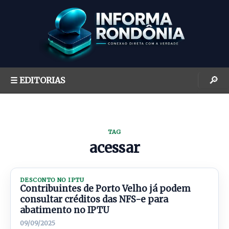
S
k
i
p
t
o
🔎
☰ EDITORIAS
c
o
n
t
TAG
e
acessar
n
t
DESCONTO NO IPTU
Contribuintes de Porto Velho já podem
consultar créditos das NFS-e para
abatimento no IPTU
09/09/2025