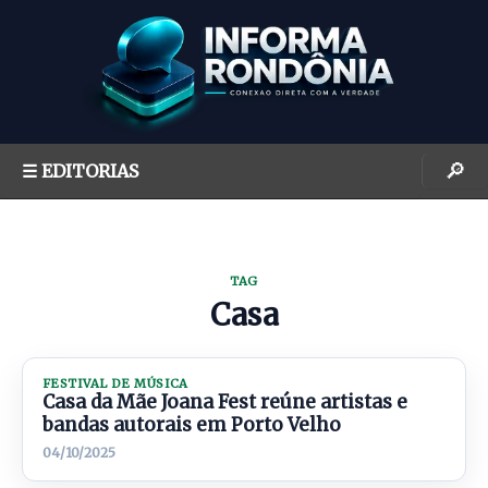
S
k
i
p
t
o
🔎
☰ EDITORIAS
c
o
n
t
TAG
e
Casa
n
t
FESTIVAL DE MÚSICA
Casa da Mãe Joana Fest reúne artistas e
bandas autorais em Porto Velho
04/10/2025