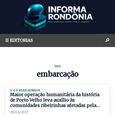
S
k
i
p
t
o
🔎
☰ EDITORIAS
c
o
n
t
TAG
e
embarcação
n
t
S.O.S RIBEIRINHOS
Maior operação humanitária da história
de Porto Velho leva auxílio às
comunidades ribeirinhas afetadas pela
cheia do rio Madeira
08/04/2025