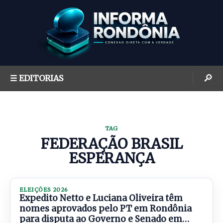
S
k
i
p
t
o
🔎
☰ EDITORIAS
c
o
n
t
TAG
e
FEDERAÇÃO BRASIL
n
ESPERANÇA
t
ELEIÇÕES 2026
Expedito Netto e Luciana Oliveira têm
nomes aprovados pelo PT em Rondônia
para disputa ao Governo e Senado em