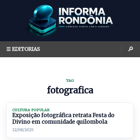
S
k
i
p
t
o
🔎
☰ EDITORIAS
c
o
n
t
TAG
e
fotografica
n
t
CULTURA POPULAR
Exposição fotográfica retrata Festa do
Divino em comunidade quilombola
12/08/2025