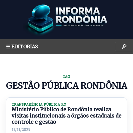
S
k
i
p
t
o
🔎
☰ EDITORIAS
c
o
n
t
TAG
e
GESTÃO PÚBLICA RONDÔNIA
n
t
TRANSPARÊNCIA PÚBLICA RO
Ministério Público de Rondônia realiza
visitas institucionais a órgãos estaduais de
controle e gestão
13/11/2025