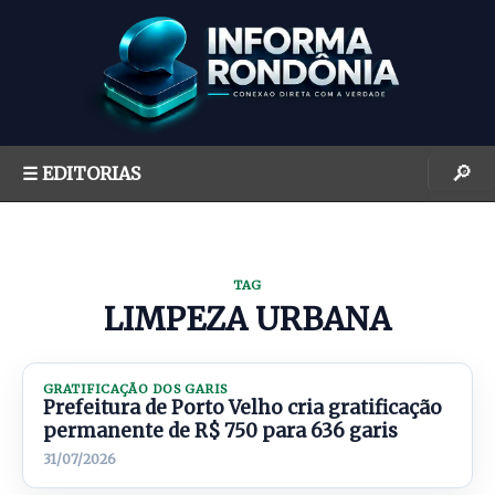
S
k
i
p
t
o
🔎
☰ EDITORIAS
c
o
n
t
TAG
e
LIMPEZA URBANA
n
t
GRATIFICAÇÃO DOS GARIS
Prefeitura de Porto Velho cria gratificação
permanente de R$ 750 para 636 garis
31/07/2026