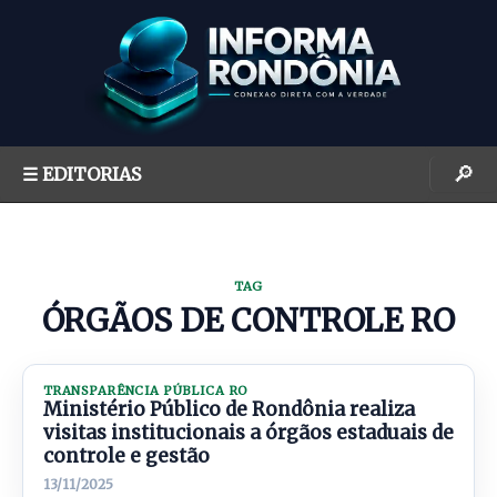
S
k
i
p
t
o
🔎
☰ EDITORIAS
c
o
n
t
TAG
e
ÓRGÃOS DE CONTROLE RO
n
t
TRANSPARÊNCIA PÚBLICA RO
Ministério Público de Rondônia realiza
visitas institucionais a órgãos estaduais de
controle e gestão
13/11/2025