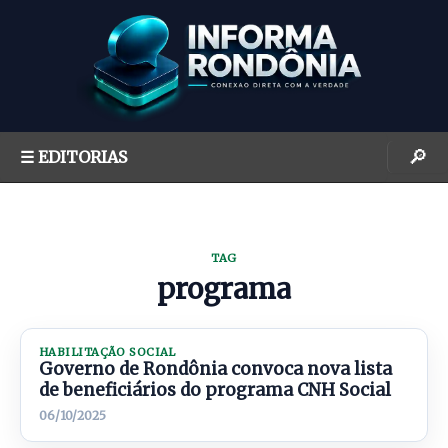
S
k
i
p
t
o
🔎
☰ EDITORIAS
c
o
n
t
TAG
e
programa
n
t
HABILITAÇÃO SOCIAL
Governo de Rondônia convoca nova lista
de beneficiários do programa CNH Social
06/10/2025