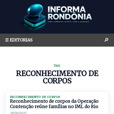
S
k
i
p
t
o
🔎
☰ EDITORIAS
c
o
n
t
TAG
e
RECONHECIMENTO DE
n
CORPOS
t
RECONHECIMENTO DE CORPOS
Reconhecimento de corpos da Operação
Contenção reúne famílias no IML do Rio
29/10/2025