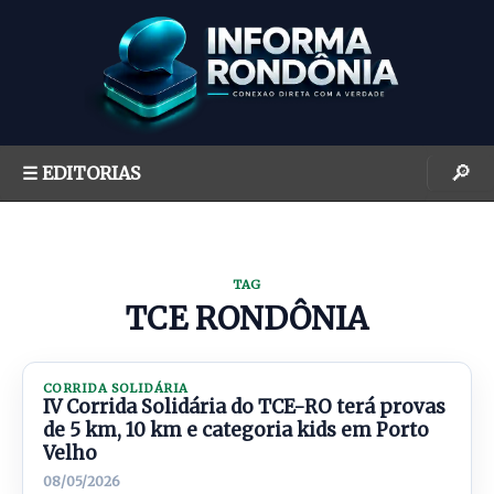
S
k
i
p
t
o
🔎
☰ EDITORIAS
c
o
n
t
TAG
e
TCE RONDÔNIA
n
t
CORRIDA SOLIDÁRIA
IV Corrida Solidária do TCE-RO terá provas
de 5 km, 10 km e categoria kids em Porto
Velho
08/05/2026