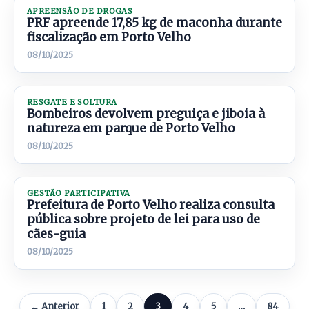
APREENSÃO DE DROGAS
PRF apreende 17,85 kg de maconha durante
fiscalização em Porto Velho
08/10/2025
RESGATE E SOLTURA
Bombeiros devolvem preguiça e jiboia à
natureza em parque de Porto Velho
08/10/2025
GESTÃO PARTICIPATIVA
Prefeitura de Porto Velho realiza consulta
pública sobre projeto de lei para uso de
cães-guia
08/10/2025
← Anterior
1
2
3
4
5
…
84