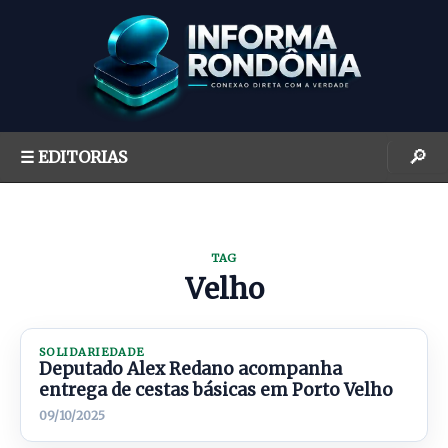
S
k
i
p
t
o
🔎
☰ EDITORIAS
c
o
n
t
TAG
e
Velho
n
t
SOLIDARIEDADE
Deputado Alex Redano acompanha
entrega de cestas básicas em Porto Velho
09/10/2025