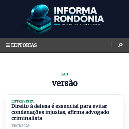
S
k
i
p
t
o
🔎
☰ EDITORIAS
c
o
n
t
TAG
e
versão
n
t
ENTREVISTA
Direito à defesa é essencial para evitar
condenações injustas, afirma advogado
criminalista
13/03/2025