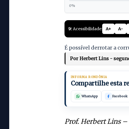
0%
🛠️ Acessibilidade:
A+
A-
É possível derrotar a cor
Por Herbert Lins - segund
INFORMA RONDÔNIA
Compartilhe esta 
WhatsApp
Facebook
Prof. Herbert Lins –