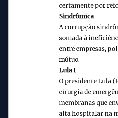
certamente por refo
Sindrômica
A corrupção sindrô
somada à ineficiênc
entre empresas, pol
mútuo.
Lula I
O presidente Lula (
cirurgia de emergê
membranas que envol
alta hospitalar na 