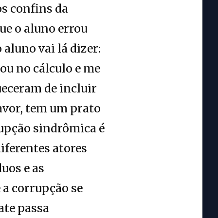
os confins da
ue o aluno errou
aluno vai lá dizer:
nou no cálculo e me
ueceram de incluir
favor, tem um prato
rrupção sindrômica é
iferentes atores
duos e as
 a corrupção se
ate passa