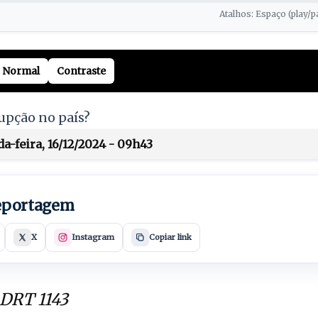
Atalhos: Espaço (play/p
Normal
Contraste
rupção no país?
a-feira, 16/12/2024 - 09h43
reportagem
X
Instagram
Copiar link
 DRT 1143