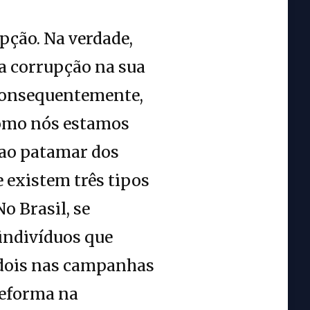
pção. Na verdade,
a corrupção na sua
 consequentemente,
como nós estamos
 ao patamar dos
 existem três tipos
o Brasil, se
 indivíduos que
 dois nas campanhas
reforma na