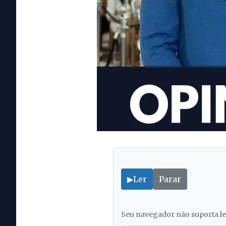
▶
Ler
Parar
Seu navegador não suporta lei