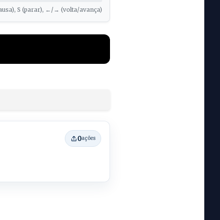
ausa), S (parar), ←/→ (volta/avança)
0
ações