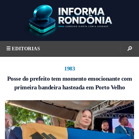
S
k
i
p
t
o
🔎
☰ EDITORIAS
c
o
n
1983
t
Posse do prefeito tem momento emocionante com
e
primeira bandeira hasteada em Porto Velho
n
t