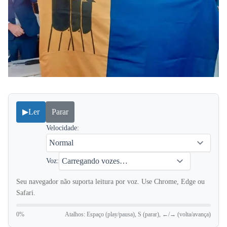
▶
Ler
Parar
Velocidade:
Voz:
Seu navegador não suporta leitura por voz. Use Chrome, Edge ou
Safari.
0%
Atalhos: Espaço (play/pausa), S (parar), ←/→ (volta/avança)