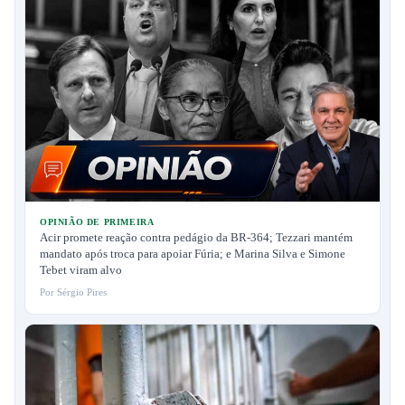
OPINIÃO DE PRIMEIRA
Acir promete reação contra pedágio da BR-364; Tezzari mantém
mandato após troca para apoiar Fúria; e Marina Silva e Simone
Tebet viram alvo
Por Sérgio Pires