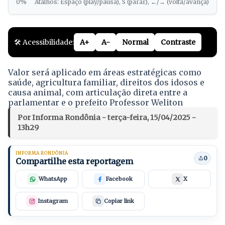
0%
Atalhos: Espaço (play/pausa), S (parar), ←/→ (volta/avança)
🛠️ Acessibilidade:
A+
A-
Normal
Contraste
Valor será aplicado em áreas estratégicas como
saúde, agricultura familiar, direitos dos idosos e
causa animal, com articulação direta entre a
parlamentar e o prefeito Professor Weliton
Por Informa Rondônia - terça-feira, 15/04/2025 -
13h29
INFORMA RONDÔNIA
0
Compartilhe esta reportagem
WhatsApp
Facebook
X
Instagram
Copiar link