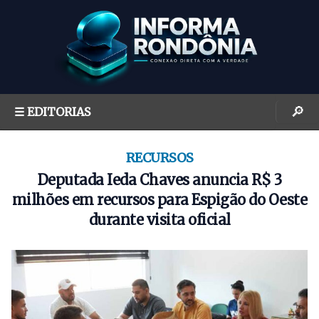
S
k
i
p
t
o
🔎
☰ EDITORIAS
c
o
n
RECURSOS
t
Deputada Ieda Chaves anuncia R$ 3
e
milhões em recursos para Espigão do Oeste
n
durante visita oficial
t