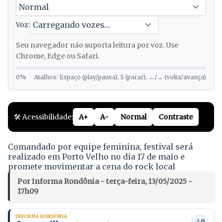
Voz:
Seu navegador não suporta leitura por voz. Use
Chrome, Edge ou Safari.
0%
Atalhos: Espaço (play/pausa), S (parar), ←/→ (volta/avança)
🛠️ Acessibilidade:
A+
A-
Normal
Contraste
Comandado por equipe feminina, festival será
realizado em Porto Velho no dia 17 de maio e
promete movimentar a cena do rock local
Por Informa Rondônia - terça-feira, 13/05/2025 -
17h09
INFORMA RONDÔNIA
0