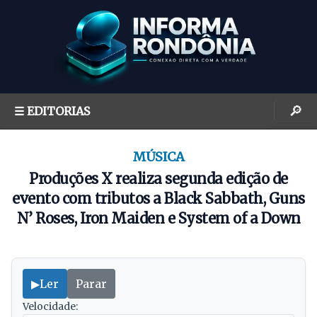
S
k
i
p
t
o
🔎
☰ EDITORIAS
c
o
n
MÚSICA
t
Produções X realiza segunda edição de
e
evento com tributos a Black Sabbath, Guns
n
N’ Roses, Iron Maiden e System of a Down
t
▶
Ler
Parar
Velocidade: