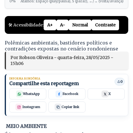
0%
Atalhos: Espaço (play/pausa), S (parar), ←/→ (volta/avança)
🛠️ Acessibilidade:
A+
A-
Normal
Contraste
Polêmicas ambientais, bastidores políticos e
contradições expostas no cenário rondoniense
Por Robson Oliveira - quarta-feira, 28/05/2025 -
15h06
INFORMA RONDÔNIA
0
Compartilhe esta reportagem
WhatsApp
Facebook
X
Instagram
Copiar link
MEIO AMBIENTE