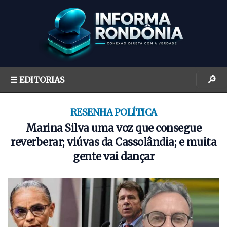
S
k
i
p
t
o
🔎
☰ EDITORIAS
c
o
n
RESENHA POLÍTICA
t
Marina Silva uma voz que consegue
e
reverberar; viúvas da Cassolândia; e muita
n
gente vai dançar
t