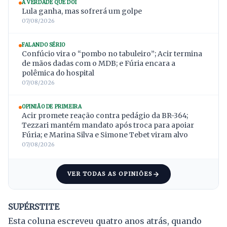
A VERDADE QUE DÓI
Lula ganha, mas sofrerá um golpe
07/08/2026
FALANDO SÉRIO
Confúcio vira o “pombo no tabuleiro”; Acir termina
de mãos dadas com o MDB; e Fúria encara a
polêmica do hospital
07/08/2026
OPINIÃO DE PRIMEIRA
Acir promete reação contra pedágio da BR-364;
Tezzari mantém mandato após troca para apoiar
Fúria; e Marina Silva e Simone Tebet viram alvo
07/08/2026
VER TODAS AS OPINIÕES
SUPÉRSTITE
Esta coluna escreveu quatro anos atrás, quando