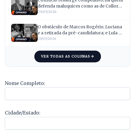
Confúcio ressurge competitivo; há quem
defenda maluquices como as de Collor
até hoje; e os “oráculos” das eleições
25/07/2026
estão de volta
O obstáculo de Marcos Rogério; Luciana
e a retirada da pré-candidatura; e Lula e
a estratégia para fortalecer Confúcio
23/07/2026
VER TODAS AS COLUNAS
Nome Completo:
Cidade/Estado: