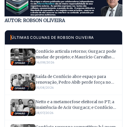
AUTOR: ROBSON OLIVEIRA
ÚLTIMAS COLUNAS DE ROBSON OLIVEIRA
Confúcio articula retorno; Gurgacz pode
mudar de projeto; e Maurício Carvalho
silencia sobre R$ 2 milhões
06/08/2026
Saída de Confúcio abre espaço para
renovação, Pedro Abib perde força no
MDB e PSD realiza convenção em Porto
01/08/2026
Velho
Netto e a metamorfose eleitoral no PT; a
insistência de Acir Gurgacz; e Confúcio e
o revés que rachou sua engenharia
28/07/2026
política