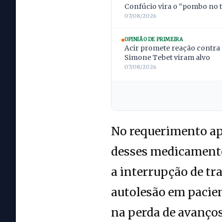
Confúcio vira o “pombo no t
07/08/2026
OPINIÃO DE PRIMEIRA
Acir promete reação contra 
Simone Tebet viram alvo
07/08/2026
No requerimento ap
desses medicamentos
a interrupção de tr
autolesão em pacien
na perda de avanços