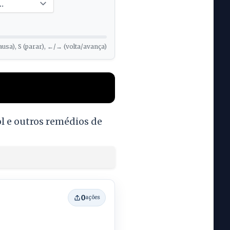
ausa), S (parar), ←/→ (volta/avança)
ol e outros remédios de
0
ações