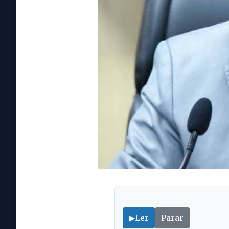
▶
Ler
Parar