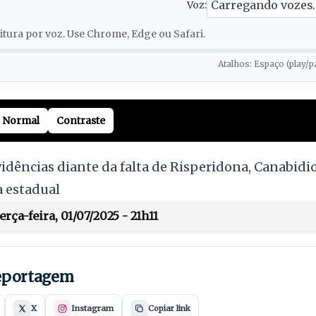
Voz:
tura por voz. Use Chrome, Edge ou Safari.
Atalhos: Espaço (play/p
Normal
Contraste
vidências diante da falta de Risperidona, Canabidi
a estadual
rça-feira, 01/07/2025 - 21h11
reportagem
X
Instagram
Copiar link