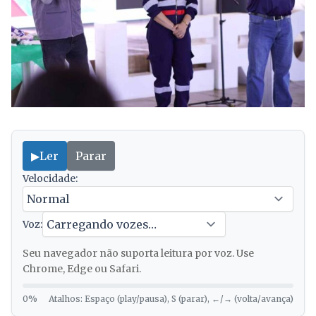
▶
Ler
Parar
Velocidade:
Voz:
Seu navegador não suporta leitura por voz. Use
Chrome, Edge ou Safari.
0%
Atalhos: Espaço (play/pausa), S (parar), ←/→ (volta/avança)