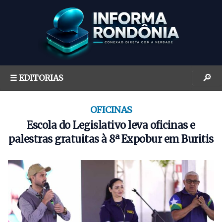
S
k
i
p
t
o
🔎
☰ EDITORIAS
c
o
n
OFICINAS
t
Escola do Legislativo leva oficinas e
e
palestras gratuitas à 8ª Expobur em Buritis
n
t