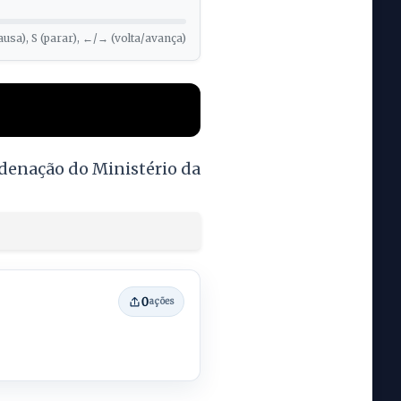
ausa), S (parar), ←/→ (volta/avança)
rdenação do Ministério da
0
ações