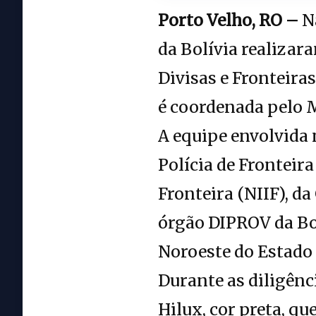
Porto Velho, RO –
Na
da Bolívia realizar
Divisas e Fronteira
é coordenada pelo M
A equipe envolvida
Polícia de Fronteir
Fronteira (NIIF), da
órgão DIPROV da Bol
Noroeste do Estado
Durante as diligênci
Hilux, cor preta, qu