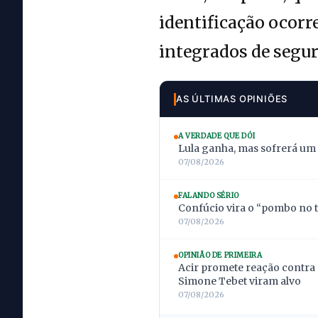
identificação ocorr
integrados de segura
AS ÚLTIMAS OPINIÕES
A VERDADE QUE DÓI
Lula ganha, mas sofrerá um
07/08/2026
FALANDO SÉRIO
Confúcio vira o “pombo no t
07/08/2026
OPINIÃO DE PRIMEIRA
Acir promete reação contra 
Simone Tebet viram alvo
07/08/2026