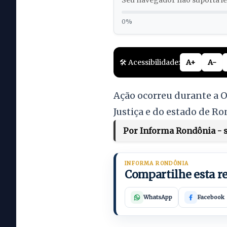
Seu navegador não suporta lei
0%
🛠️ Acessibilidade:
A+
A-
Ação ocorreu durante a O
Justiça e do estado de R
Por Informa Rondônia - s
INFORMA RONDÔNIA
Compartilhe esta 
WhatsApp
Facebook