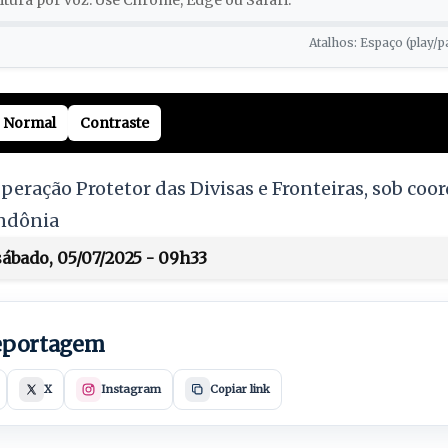
tura por voz. Use Chrome, Edge ou Safari.
Atalhos: Espaço (play/p
Normal
Contraste
peração Protetor das Divisas e Fronteiras, sob coo
ondônia
ábado, 05/07/2025 - 09h33
reportagem
X
Instagram
Copiar link