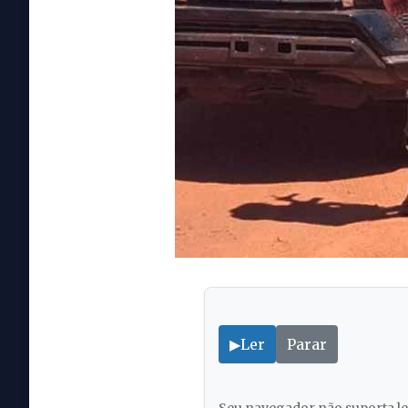
▶
Ler
Parar